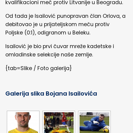
kvalifikacioni meč protiv Litvanije u Beogradu.
Od tada je Isailović punopravan član Orlova, a
debitovao je u prijateljskom meču protiv
Poljske (0:1), odigranom u Beleku.
Isailović je bio prvi čuvar mreže kadetske i
omladinske selekcije naše zemlje.
{tab=Slike / Foto galerija}
Galerija slika Bojana Isailovića