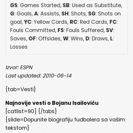
GS
: Games Started,
SB
: Used as Substitute,
G
: Goals,
A
: Assists,
SH
: Shots,
SG
: Shots on
goal,
YC
: Yellow Cards,
RC
: Red Cards,
FC
:
Fouls Committed,
FS
: Fouls Suffered,
SV
:
Saves,
OF
: Offsides,
W
: Wins,
D
: Draws,
L
:
Losses
Izvor: ESPN
Last updated: 2010-06-14
{tab=Vesti}
Najnovije vesti o Bojanu Isailoviću
[catlist=90] {/tabs}
{slide=Dopunite biografiju fudbalera sa vašim
tekstom}