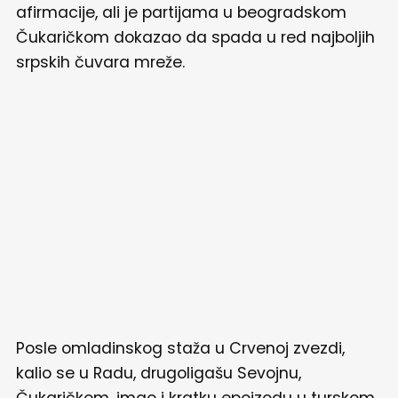
afirmacije, ali je partijama u beogradskom
Čukaričkom dokazao da spada u red najboljih
srpskih čuvara mreže.
Posle omladinskog staža u Crvenoj zvezdi,
kalio se u Radu, drugoligašu Sevojnu,
Čukaričkom, imao i kratku epoizodu u turskom