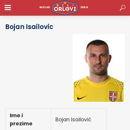
Profili igraca
NAVIJACI
SRBIJE
Bojan Isailovic
Ime i
Bojan Isailović
prezime