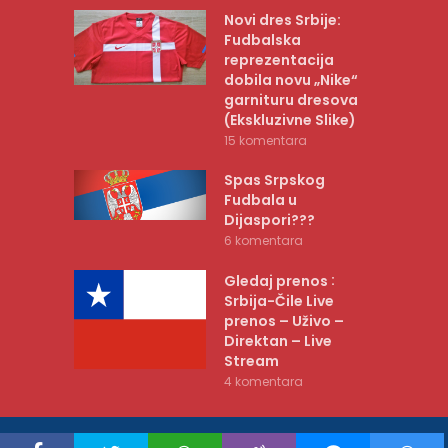
Novi dres Srbije:
Fudbalska
reprezentacija
dobila novu „Nike“
garnituru dresova
(Ekskluzivne Slike)
15 komentara
Spas Srpskog
Fudbala u
Dijaspori???
6 komentara
:
Gledaj prenos
Srbija-Čile Live
prenos – Uživo –
Direktan – Live
Stream
4 komentara
COPYRIGHT © BELIORLOVI.RS 2010-2026 |
POLITIKA PRIVATNOSTI