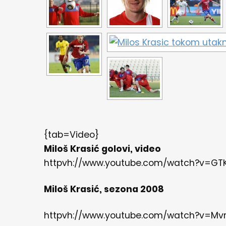
{tab=Video}
Miloš Krasić golovi, video
httpvh://www.youtube.com/watch?v=G
Miloš Krasić, sezona 2008
httpvh://www.youtube.com/watch?v=Mv