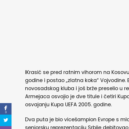
IKrasić se pred ratnim vihorom na Kosovu i
godine i postao „zlatna koka“ Vojvodine. 
novosadskog kluba i još brže preselio u
Armejaca osvojio je dve titule i četiri Ku
osvajanju Kupa UEFA 2005. godine.
0
Dva puta je bio vicešampion Evrope s ml
seniorsku reprezentaciju Srbije debitovao