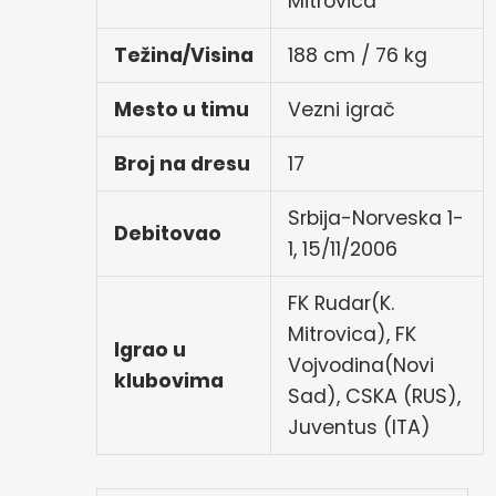
Mitrovica
Težina/Visina
188 cm / 76 kg
Mesto u timu
Vezni igrač
Broj na dresu
17
Srbija-Norveska 1-
Debitovao
1, 15/11/2006
FK Rudar(K.
Mitrovica), FK
Igrao u
Vojvodina(Novi
klubovima
Sad), CSKA (RUS),
Juventus (ITA)