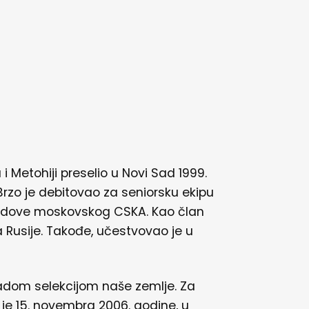
 Metohiji preselio u Novi Sad 1999.
Brzo je debitovao za seniorsku ekipu
 redove moskovskog CSKA. Kao član
pa Rusije. Takođe, učestvovao je u
adom selekcijom naše zemlje. Za
 je 15. novembra 2006. godine, u