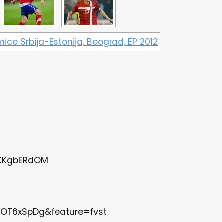
TKKgbERdOM
rOT6xSpDg&feature=fvst