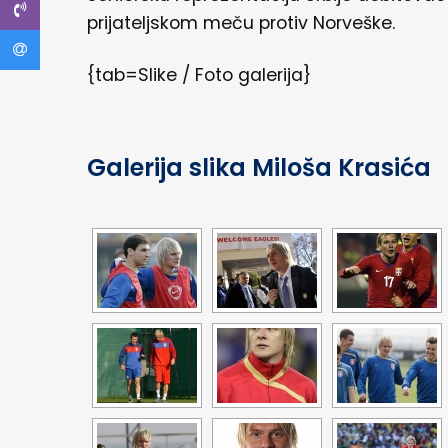
prijateljskom meču protiv Norveške.
{tab=Slike / Foto galerija}
Galerija slika Miloša Krasića