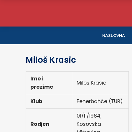
NASLOVNA
Miloš Krasic
Ime i
Miloš Krasić
prezime
Klub
Fenerbahče (TUR)
01/11/1984,
Rodjen
Kosovska