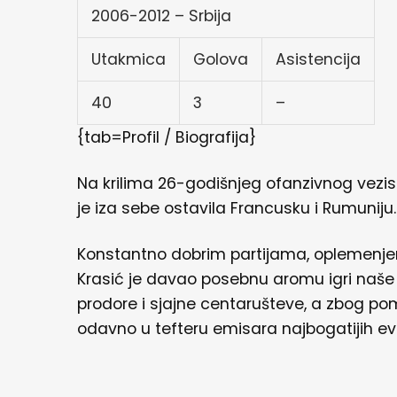
2006-2012 – Srbija
Utakmica
Golova
Asistencija
40
3
–
{tab=Profil / Biografija}
Na krilima 26-godišnjeg ofanzivnog vezist
je iza sebe ostavila Francusku i Rumuniju.
Konstantno dobrim partijama, oplemenjen
Krasić je davao posebnu aromu igri naše
prodore i sjajne centarušteve, a zbog pome
odavno u tefteru emisara najbogatijih ev