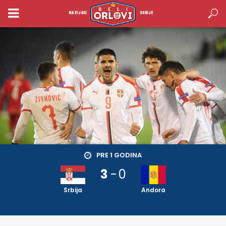
NAVIJACI
SRBIJE
PRE 1 GODINA
3
-
0
Srbija
Andora