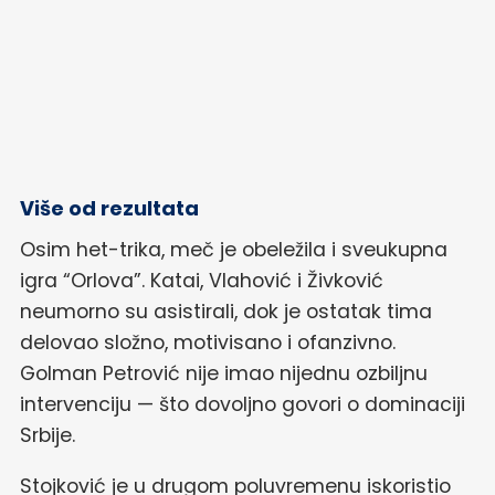
Više od rezultata
Osim het-trika, meč je obeležila i sveukupna
igra “Orlova”. Katai, Vlahović i Živković
neumorno su asistirali, dok je ostatak tima
delovao složno, motivisano i ofanzivno.
Golman Petrović nije imao nijednu ozbiljnu
intervenciju — što dovoljno govori o dominaciji
Srbije.
Stojković je u drugom poluvremenu iskoristio