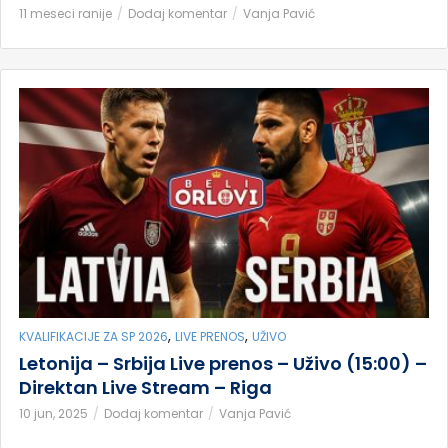
11 meseci ranije
Dodaj komentar
Vanja Pavić
,
,
KVALIFIKACIJE ZA SP 2026
LIVE PRENOS
UŽIVO
Letonija – Srbija Live prenos – Uživo (15:00) –
Direktan Live Stream – Riga
10 jun, 2025
Dodaj komentar
Vanja Pavić