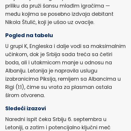
priliku da pruži šansu mlađim igračima —
među kojima se posebno izdvaja debitant
Nikola Štulić, koji je ušao uz ovacije.
Pogled na tabelu
U grupi K, Engleska i dalje vodi sa maksimalnim
učinkom, dok je Srbija sada treća sa četiri
boda, ali i utakmicom manje u odnosu na
Albaniju. Letonija je napravila uslugu
izabranicima Piksija, remijem sa Albancima u
Rigi (1:1), čime su vrata za plasman ostala
širom otvorena.
Sledeći izazovi
Naredni ispit čeka Srbiju 6. septembra u
Letoniji, a zatim i potencijalno ključni meč