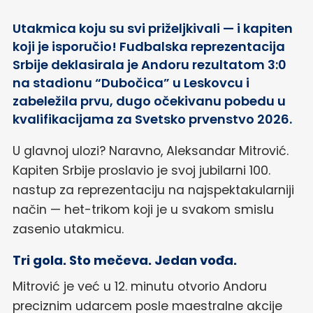
Utakmica koju su svi priželjkivali — i kapiten
koji je isporučio! Fudbalska reprezentacija
Srbije deklasirala je Andoru rezultatom 3:0
na stadionu “Dubočica” u Leskovcu i
zabeležila prvu, dugo očekivanu pobedu u
kvalifikacijama za Svetsko prvenstvo 2026.
U glavnoj ulozi? Naravno, Aleksandar Mitrović.
Kapiten Srbije proslavio je svoj jubilarni 100.
nastup za reprezentaciju na najspektakularniji
način — het-trikom koji je u svakom smislu
zasenio utakmicu.
Tri gola. Sto mečeva. Jedan vođa.
Mitrović je već u 12. minutu otvorio Andoru
preciznim udarcem posle maestralne akcije