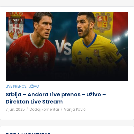
VIDEO
,
LIVE PRENOS
UŽIVO
Srbija – Andora Live prenos – Uživo –
Direktan Live Stream
7 jun, 2025
Dodaj komentar
Vanja Pavić