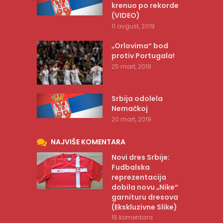
krenuo po rekorde
(VIDEO)
11 avgust, 2019
„Orlovima“ bod
protiv Portugala!
25 mart, 2019
Srbija odolela
Nemačkoj
20 mart, 2019
NAJVIŠE KOMENTARA
Novi dres Srbije:
Fudbalska
reprezentacija
dobila novu „Nike“
garnituru dresova
(Ekskluzivne Slike)
15 komentara