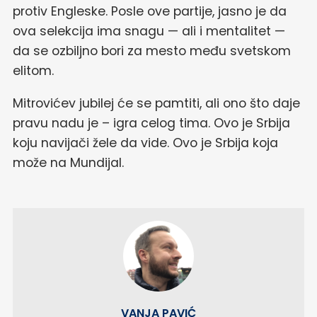
protiv Engleske. Posle ove partije, jasno je da
ova selekcija ima snagu — ali i mentalitet —
da se ozbiljno bori za mesto među svetskom
elitom.
Mitrovićev jubilej će se pamtiti, ali ono što daje
pravu nadu je – igra celog tima. Ovo je Srbija
koju navijači žele da vide. Ovo je Srbija koja
može na Mundijal.
VANJA PAVIĆ