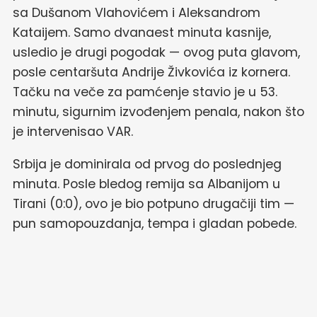
sa Dušanom Vlahovićem i Aleksandrom
Kataijem. Samo dvanaest minuta kasnije,
usledio je drugi pogodak — ovog puta glavom,
posle centaršuta Andrije Živkovića iz kornera.
Tačku na veče za pamćenje stavio je u 53.
minutu, sigurnim izvođenjem penala, nakon što
je intervenisao VAR.
Srbija je dominirala od prvog do poslednjeg
minuta. Posle bledog remija sa Albanijom u
Tirani (0:0), ovo je bio potpuno drugačiji tim —
pun samopouzdanja, tempa i gladan pobede.