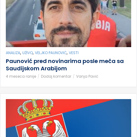
,
,
,
ANALIZA
UŽIVO
VELJKO PAUNOVIĆ
VESTI
Paunović pred novinarima posle meča sa
Saudijskom Arabijom
4 meseca ranije
Dodaj komentar
Vanja Pavić