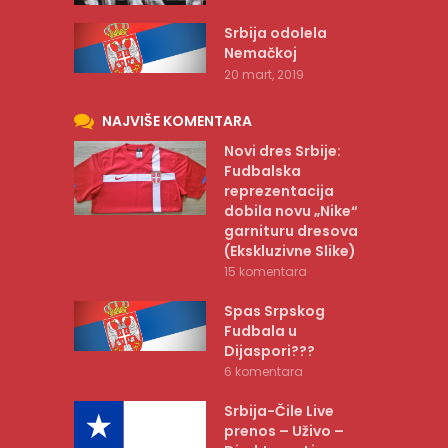
Srbija odolela
Nemačkoj
20 mart, 2019
NAJVIŠE KOMENTARA
Novi dres Srbije:
Fudbalska
reprezentacija
dobila novu „Nike“
garnituru dresova
(Ekskluzivne Slike)
15 komentara
Spas Srpskog
Fudbala u
Dijaspori???
6 komentara
Srbija-Čile Live
prenos – Uživo –