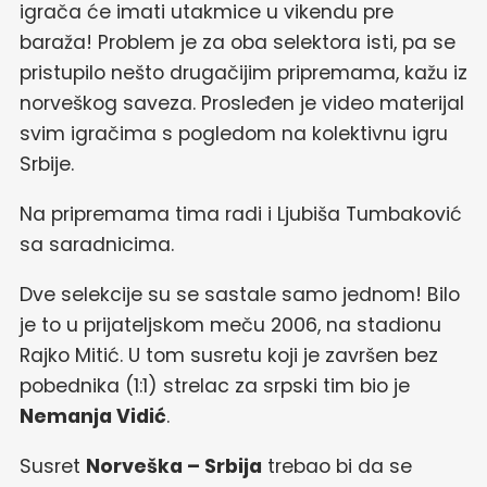
igrača će imati utakmice u vikendu pre
baraža! Problem je za oba selektora isti, pa se
pristupilo nešto drugačijim pripremama, kažu iz
norveškog saveza. Prosleđen je video materijal
svim igračima s pogledom na kolektivnu igru
Srbije.
Na pripremama tima radi i Ljubiša Tumbaković
sa saradnicima.
Dve selekcije su se sastale samo jednom! Bilo
je to u prijateljskom meču 2006, na stadionu
Rajko Mitić. U tom susretu koji je završen bez
pobednika (1:1) strelac za srpski tim bio je
Nemanja Vidić
.
Susret
Norveška – Srbija
trebao bi da se