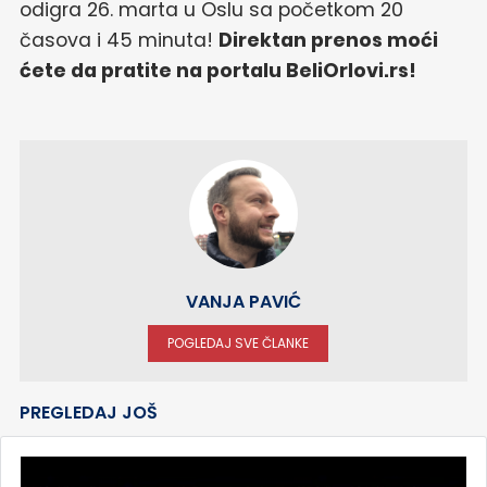
odigra 26. marta u Oslu sa početkom 20
časova i 45 minuta!
Direktan prenos moći
ćete da pratite na portalu BeliOrlovi.rs!
VANJA PAVIĆ
POGLEDAJ SVE ČLANKE
PREGLEDAJ JOŠ