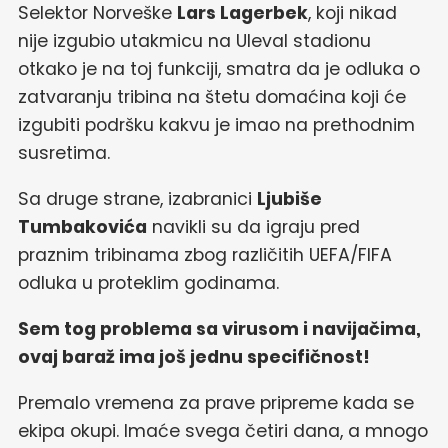
Selektor Norveške
Lars Lagerbek
, koji nikad
nije izgubio utakmicu na Uleval stadionu
otkako je na toj funkciji, smatra da je odluka o
zatvaranju tribina na štetu domaćina koji će
izgubiti podršku kakvu je imao na prethodnim
susretima.
Sa druge strane, izabranici
Ljubiše
Tumbakovića
navikli su da igraju pred
praznim tribinama zbog različitih UEFA/FIFA
odluka u proteklim godinama.
Sem tog problema sa virusom i navijačima,
ovaj baraž ima još jednu specifičnost!
Premalo vremena za prave pripreme kada se
ekipa okupi. Imaće svega četiri dana, a mnogo