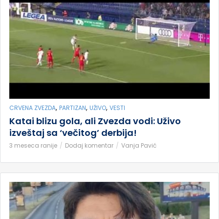
,
,
,
CRVENA ZVEZDA
PARTIZAN
UŽIVO
VESTI
Katai blizu gola, ali Zvezda vodi: Uživo
izveštaj sa ‘večitog’ derbija!
3 meseca ranije
Dodaj komentar
Vanja Pavić