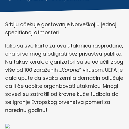
Srbiju očekuje gostovanje Norveškoj u jednoj
specifičnoj atmosferi.
Iako su sve karte za ovu utakmicu rasprodane,
ona bi se mogla odigrati bez prisustva publike.
Na takav korak, organizatori su se odlučili zbog
više od 100 zaraženih „
Korona
“ virusom. UEFA je
dala upute da svaka zemlja domaćin odlučuje
da li će uopšte organizovati utakmicu. Mnogi
savezi su zatražili od krovne kuće fudbala da
se igranje Evropskog prvenstva pomeri za
narednu godinu!