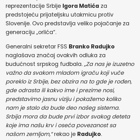
reprezentacije Srbije
Igora Matića
za
predstojeću prijateljsku utakmicu protiv
Slovenije. Ovo predstavlja veliko pojačanje za
generaciju „orlića“.
Generalni sekretar FSS
Branko Radujko
naglašava značaj ovakvih odluka za
budućnost srpskog fudbala.
„Za nas je izuzetno
važno da svakom mladom igraču koji vuče
poreklo iz Srbije, bez obzira na to gde je rođen,
gde odrasta ili kakvo ime i prezime nosi,
predstavimo jasnu viziju i pokažemo koliko
nam je stalo da bude deo našeg sistema.
Srbija mora da bude prvi izbor svakog deteta
koje ima našu krv i oseća povezanost sa
našom zemljom,“
rekao je
Radujko
.