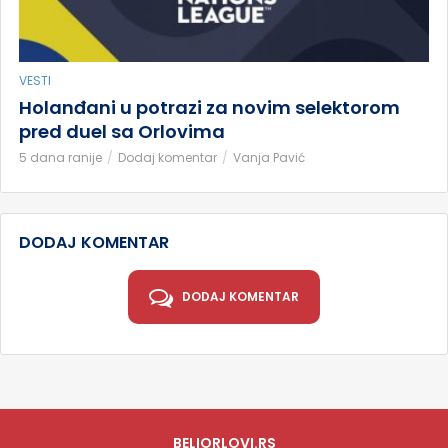
VESTI
Holanđani u potrazi za novim selektorom
pred duel sa Orlovima
5 dana ranije
Dodaj komentar
Vanja Pavić
DODAJ KOMENTAR
DODAJ KOMENTAR
BELIORLOVI.RS