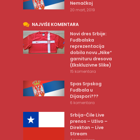
Nemačkoj
20 mart, 2019
NAJVIŠE KOMENTARA
Novi dres Srbije:
Fudbalska
reprezentacija
dobila novu „Nike“
garnituru dresova
(Ekskluzivne Slike)
15 komentara
Spas Srpskog
Fudbala u
Dijaspori???
6 komentara
Srbija-Čile Live
prenos – Uživo –
Direktan – Live
Stream