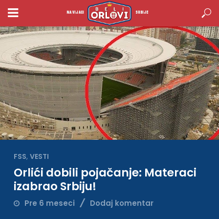
NAVIJACI
SRBIJE
FSS
,
VESTI
Orlići dobili pojačanje: Materaci
izabrao Srbiju!
Pre 6 meseci
Dodaj komentar