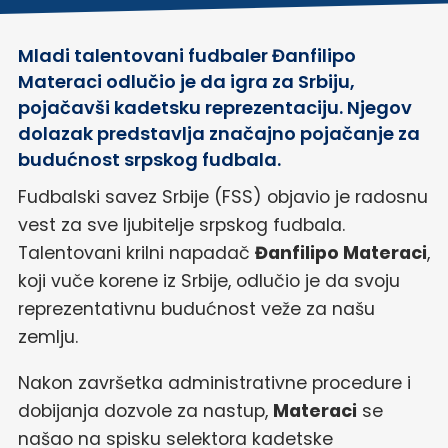
Mladi talentovani fudbaler Đanfilipo
Materaci odlučio je da igra za Srbiju,
pojačavši kadetsku reprezentaciju. Njegov
dolazak predstavlja značajno pojačanje za
budućnost srpskog fudbala.
Fudbalski savez Srbije (FSS) objavio je radosnu
vest za sve ljubitelje srpskog fudbala.
Talentovani krilni napadač
Đanfilipo Materaci
,
koji vuče korene iz Srbije, odlučio je da svoju
reprezentativnu budućnost veže za našu
zemlju.
Nakon završetka administrativne procedure i
dobijanja dozvole za nastup,
Materaci
se
našao na spisku selektora kadetske