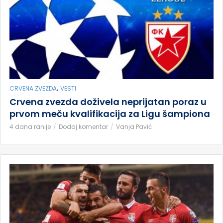
,
CRVENA ZVEZDA
VESTI
Crvena zvezda doživela neprijatan poraz u
prvom meču kvalifikacija za Ligu šampiona
4 dana ranije
Dodaj komentar
Vanja Pavić