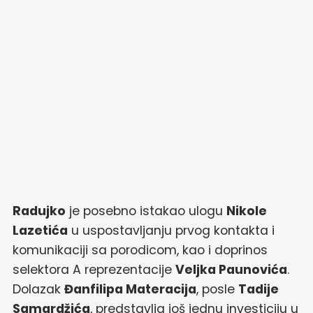
Radujko
je posebno istakao ulogu
Nikole
Lazetića
u uspostavljanju prvog kontakta i
komunikaciji sa porodicom, kao i doprinos
selektora A reprezentacije
Veljka Paunovića
.
Dolazak
Đanfilipa Materacija
, posle
Tadije
Samardžića
, predstavlja još jednu investiciju u