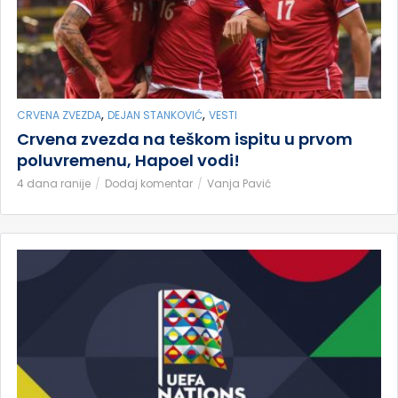
,
,
CRVENA ZVEZDA
DEJAN STANKOVIĆ
VESTI
Crvena zvezda na teškom ispitu u prvom
poluvremenu, Hapoel vodi!
4 dana ranije
Dodaj komentar
Vanja Pavić