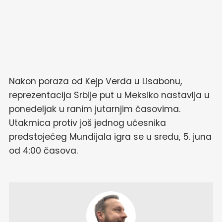
Nakon poraza od Kejp Verda u Lisabonu,
reprezentacija Srbije put u Meksiko nastavlja u
ponedeljak u ranim jutarnjim časovima.
Utakmica protiv još jednog učesnika
predstojećeg Mundijala igra se u sredu, 5. juna
od 4:00 časova.