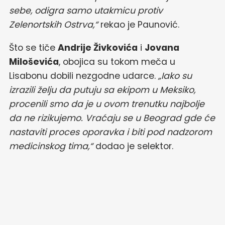
sebe, odigra samo utakmicu protiv
Zelenortskih Ostrva,“
rekao je Paunović.
Što se tiče
Andrije Živkovića
i
Jovana
Miloševića
, obojica su tokom meča u
Lisabonu dobili nezgodne udarce.
„Iako su
izrazili želju da putuju sa ekipom u Meksiko,
procenili smo da je u ovom trenutku najbolje
da ne rizikujemo. Vraćaju se u Beograd gde će
nastaviti proces oporavka i biti pod nadzorom
medicinskog tima,“
dodao je selektor.