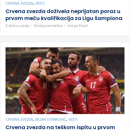
,
CRVENA ZVEZDA
VESTI
Crvena zvezda doživela neprijatan poraz u
prvom meču kvalifikacija za Ligu šampiona
3 dana ranije
Dodaj komentar
Vanja Pavić
,
,
CRVENA ZVEZDA
DEJAN STANKOVIĆ
VESTI
Crvena zvezda na teškom ispitu u prvom