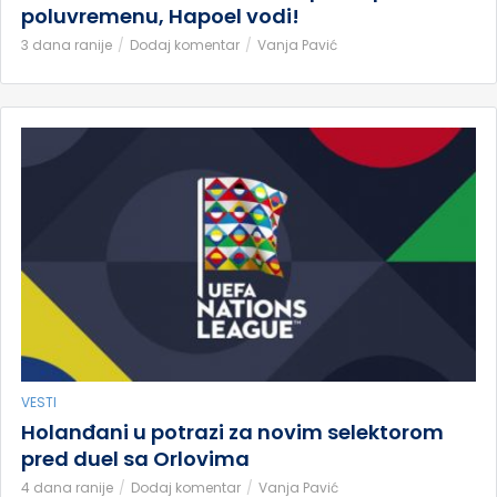
poluvremenu, Hapoel vodi!
3 dana ranije
Dodaj komentar
Vanja Pavić
VESTI
Holanđani u potrazi za novim selektorom
pred duel sa Orlovima
4 dana ranije
Dodaj komentar
Vanja Pavić