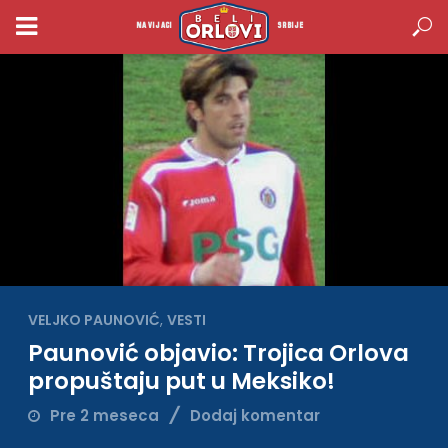
NAVIJACI
SRBIJE
VELJKO PAUNOVIĆ
,
VESTI
Paunović objavio: Trojica Orlova
propuštaju put u Meksiko!
Pre 2 meseca
Dodaj komentar