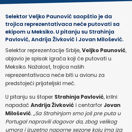
Selektor Veljko Paunović saopštio je da
trojica reprezentativaca neće putovati sa
ekipom u Meksiko. U pitanju su Strahinja
Pavlović, Andrija Živković i Jovan Milošević.
Selektor reprezentacije Srbije,
Veljko Paunović
,
objavio je spisak igrača koji će putovati u
Meksiko. Nažalost, trojica naših
reprezentativaca neće biti u avionu za
predstojeći prijateljski meč.
U pitanju su štoper
Strahinja Pavlović
, krilni
napadač
Andrija Živković
i centarfor
Jovan
Milošević
.
„Sa Strahinjom smo još pre puta u
Portugal napravili dogovor da, zbog velikog
umora i izuzetno naporne sezone koju ima iza