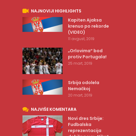
NAJNOVIJI HIGHLIGHTS
Kapiten Ajaksa
krenuo po rekorde
(VIDEO)
11 avgust, 2019
„Orlovima“ bod
protiv Portugala!
25 mart, 2019
Srbija odolela
Nemačkoj
20 mart, 2019
NAJVIŠE KOMENTARA
Novi dres Srbije:
Fudbalska
reprezentacija