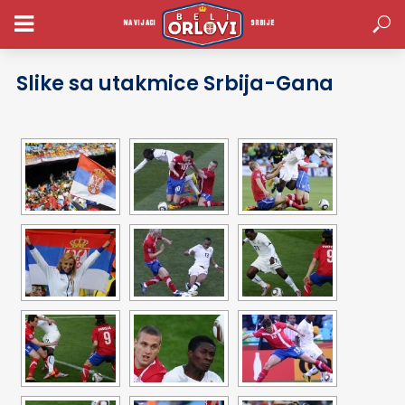
Slike Utakmica
NAVIJACI
SRBIJE
Slike sa utakmice Srbija-Gana