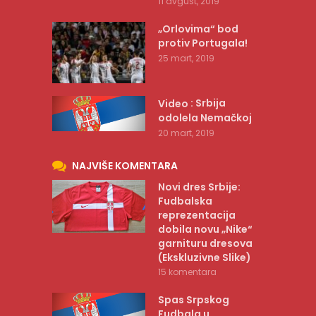
11 avgust, 2019
„Orlovima“ bod
protiv Portugala!
25 mart, 2019
: Srbija
Video
odolela Nemačkoj
20 mart, 2019
NAJVIŠE KOMENTARA
Novi dres Srbije:
Fudbalska
reprezentacija
dobila novu „Nike“
garnituru dresova
(Ekskluzivne Slike)
15 komentara
Spas Srpskog
Fudbala u