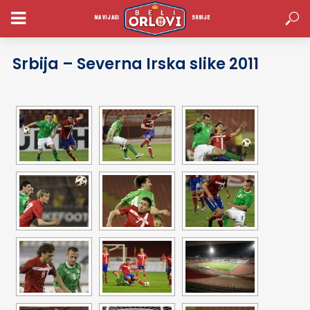
Slike Utakmica
NAVIJACI
SRBIJE
Srbija – Severna Irska slike 2011