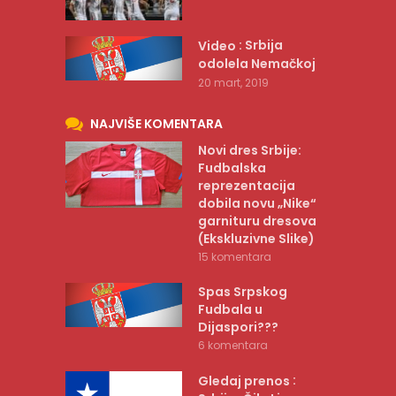
: Srbija
Video
odolela Nemačkoj
20 mart, 2019
NAJVIŠE KOMENTARA
Novi dres Srbije:
Fudbalska
reprezentacija
dobila novu „Nike“
garnituru dresova
(Ekskluzivne Slike)
15 komentara
Spas Srpskog
Fudbala u
Dijaspori???
6 komentara
:
Gledaj prenos