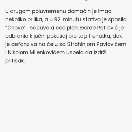
U drugom poluvremenu domaćin je imao
nekoliko prilika, a u 92. minutu stativa je spasila
“Orlove” i sačuvala ceo plen. Đorđe Petrović je
odbranio ključni pokušaj pre tog trenutka, dok
je defanziva na čelu sa Strahinjom Pavlovićem
i Nikolom Milenkovićem uspela da izdrži
pritisak.