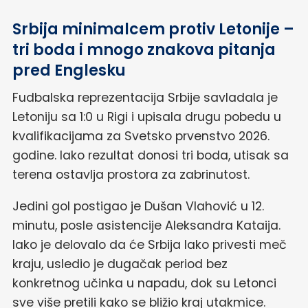
Srbija minimalcem protiv Letonije –
tri boda i mnogo znakova pitanja
pred Englesku
Fudbalska reprezentacija Srbije savladala je
Letoniju sa 1:0 u Rigi i upisala drugu pobedu u
kvalifikacijama za Svetsko prvenstvo 2026.
godine. Iako rezultat donosi tri boda, utisak sa
terena ostavlja prostora za zabrinutost.
Jedini gol postigao je Dušan Vlahović u 12.
minutu, posle asistencije Aleksandra Kataija.
Iako je delovalo da će Srbija lako privesti meč
kraju, usledio je dugačak period bez
konkretnog učinka u napadu, dok su Letonci
sve više pretili kako se bližio kraj utakmice.