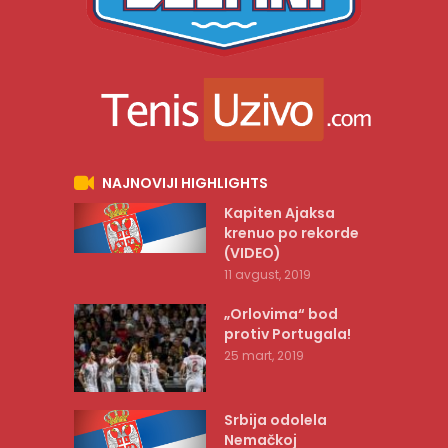
NAJNOVIJI HIGHLIGHTS
Kapiten Ajaksa
krenuo po rekorde
(VIDEO)
11 avgust, 2019
„Orlovima“ bod
protiv Portugala!
25 mart, 2019
Srbija odolela
Nemačkoj