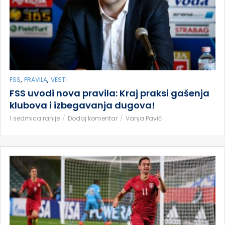
,
,
FSS
PRAVILA
VESTI
FSS uvodi nova pravila: Kraj praksi gašenja
klubova i izbegavanja dugova!
1 sedmica ranije
Dodaj komentar
Vanja Pavić