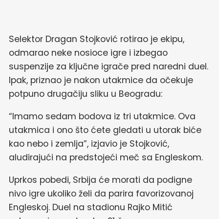
Selektor Dragan Stojković rotirao je ekipu,
odmarao neke nosioce igre i izbegao
suspenzije za ključne igrače pred naredni duel.
Ipak, priznao je nakon utakmice da očekuje
potpuno drugačiju sliku u Beogradu:
“Imamo sedam bodova iz tri utakmice. Ova
utakmica i ono što ćete gledati u utorak biće
kao nebo i zemlja”, izjavio je Stojković,
aludirajući na predstojeći meč sa Engleskom.
Uprkos pobedi, Srbija će morati da podigne
nivo igre ukoliko želi da parira favorizovanoj
Engleskoj. Duel na stadionu Rajko Mitić