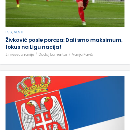
,
FSS
VESTI
Živković posle poraza: Dali smo maksimum,
fokus na Ligu nacija!
2 meseca ranije
Dodaj komentar
Vanja Pavić