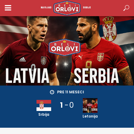
NAVIJACI
SRBIJE
PRE 11 MESECI
1
-
0
Srbija
Letonija