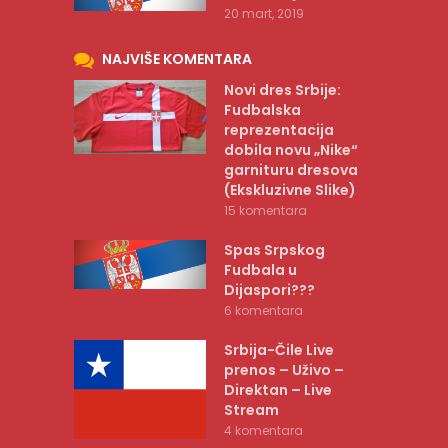
20 mart, 2019
NAJVIŠE KOMENTARA
Novi dres Srbije:
Fudbalska
reprezentacija
dobila novu „Nike“
garnituru dresova
(Ekskluzivne Slike)
15 komentara
Spas Srpskog
Fudbala u
Dijaspori???
6 komentara
Srbija-Čile Live
prenos – Uživo –
Direktan – Live
Stream
4 komentara