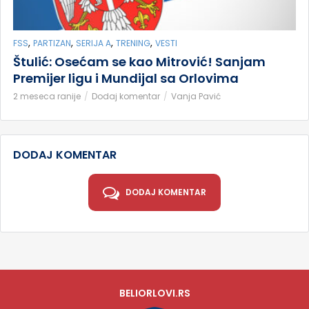
,
,
,
,
FSS
PARTIZAN
SERIJA A
TRENING
VESTI
Štulić: Osećam se kao Mitrović! Sanjam
Premijer ligu i Mundijal sa Orlovima
2 meseca ranije
Dodaj komentar
Vanja Pavić
DODAJ KOMENTAR
DODAJ KOMENTAR
BELIORLOVI.RS