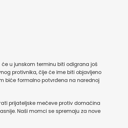
a će u junskom terminu biti odigrana još
nog protivnika, čije će ime biti objavljeno
m biće formalno potvrđena na narednoj
rati prijateljske mečeve protiv domaćina
 kasnije. Naši momci se spremaju za nove