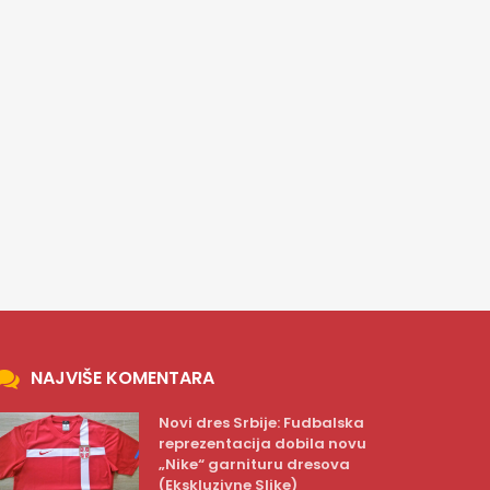
NAJVIŠE KOMENTARA
Novi dres Srbije: Fudbalska
reprezentacija dobila novu
„Nike“ garnituru dresova
(Ekskluzivne Slike)