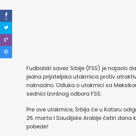
0
Fudbalski savez Srbije (FSS) je najavio d
jedna prijateljska utakmica protiv atraktiv
naknadno. Odluka o utakmici sa Meksiko
sednici Izvršnog odbora FSS.
Pre ove utakmice, Srbija će u Kataru odig
26. marta i Saudijske Arabije četiri dana
pobede!