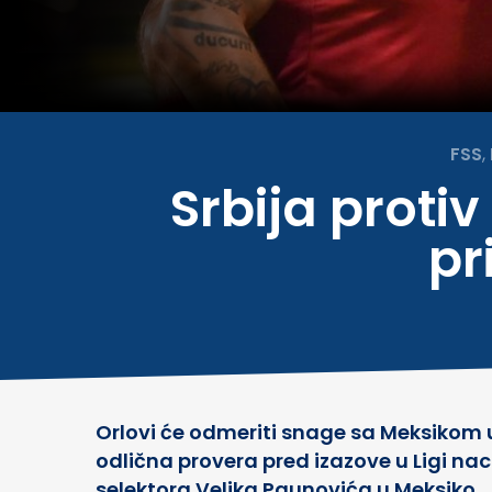
FSS
,
Srbija proti
pr
Orlovi će odmeriti snage sa Meksikom u p
odlična provera pred izazove u Ligi na
selektora Veljka Paunovića u Meksiko.