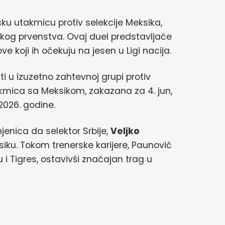
jsku utakmicu protiv selekcije Meksika,
kog prvenstva. Ovaj duel predstavljaće
e koji ih očekuju na jesen u Ligi nacija.
ti u izuzetno zahtevnoj grupi protiv
akmica sa Meksikom, zakazana za 4. jun,
2026. godine.
enica da selektor Srbije,
Veljko
siku. Tokom trenerske karijere, Paunović
i Tigres, ostavivši značajan trag u