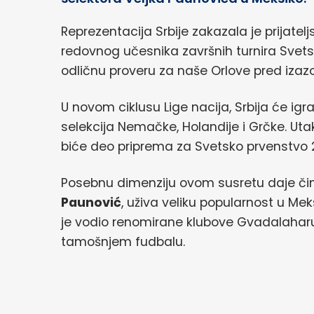
Reprezentacija Srbije zakazala je prijatel
redovnog učesnika završnih turnira Svets
odličnu proveru za naše Orlove pred izazov
U novom ciklusu Lige nacija, Srbija će igra
selekcija Nemačke, Holandije i Grčke. Ut
biće deo priprema za Svetsko prvenstvo 
Posebnu dimenziju ovom susretu daje činj
Paunović
, uživa veliku popularnost u Mek
je vodio renomirane klubove Gvadalaharu 
tamošnjem fudbalu.