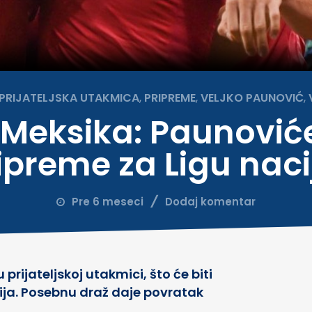
PRIJATELJSKA UTAKMICA
,
PRIPREME
,
VELJKO PAUNOVIĆ
,
v Meksika: Paunović
ipreme za Ligu naci
Pre 6 meseci
Dodaj komentar
rijateljskoj utakmici, što će biti
cija. Posebnu draž daje povratak