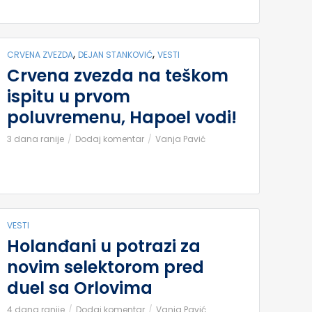
,
,
CRVENA ZVEZDA
DEJAN STANKOVIĆ
VESTI
Crvena zvezda na teškom
ispitu u prvom
poluvremenu, Hapoel vodi!
3 dana ranije
Dodaj komentar
Vanja Pavić
VESTI
Holanđani u potrazi za
novim selektorom pred
duel sa Orlovima
4 dana ranije
Dodaj komentar
Vanja Pavić