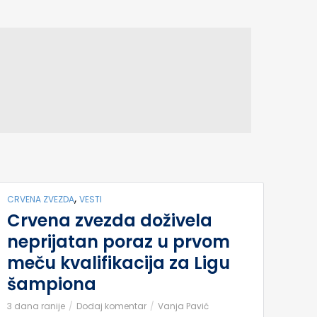
,
CRVENA ZVEZDA
VESTI
Crvena zvezda doživela
neprijatan poraz u prvom
meču kvalifikacija za Ligu
šampiona
3 dana ranije
Dodaj komentar
Vanja Pavić