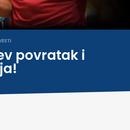
VESTI
ev povratak i
ja!