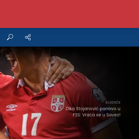
SLEDEĆE
Dika Stojanović ponovo u
FSS: Vraća se u Savez!