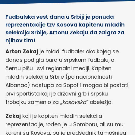
Fudbalska vest dana u Srbiji je ponuda
reprezentacije tzv Kosova kapitenu mlađih
selekcija Srbije, Artonu Zekaju da zaigra za
njihov tim!
Arton Zekaj
je mladi fudbaler oko kojeg se
danas podigla bura u srpskom fudbalu, o
čemu pišu i svi regionalni mediji. Kapiten
mlađih selekcija Srbije (po nacionalnosti
Albanac) nastupa za Sopot i mogao bi postati
prvi sportista koji je državni grb i srpsku
trobojku zamenio za „
kosovska
“ obeležja.
Zekaj
koji je kapiten mlađih selekcija
reprezentacije, rođen je u Somboru, ali su mu
koreni sa Kosova, pa je predsednik tamošnjeg