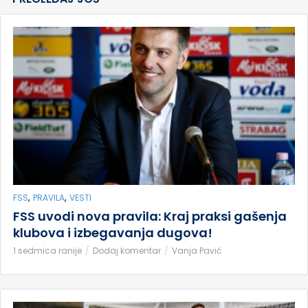
,
,
FSS
PRAVILA
VESTI
FSS uvodi nova pravila: Kraj praksi gašenja
klubova i izbegavanja dugova!
1 sedmica ranije
Dodaj komentar
Vanja Pavić