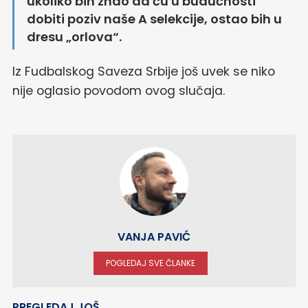
ukoliko bih znao da ću u budućnosti
dobiti poziv naše A selekcije, ostao bih u
dresu „orlova“.
Iz Fudbalskog Saveza Srbije još uvek se niko
nije oglasio povodom ovog slučaja.
VANJA PAVIĆ
POGLEDAJ SVE ČLANKE
PREGLEDAJ JOŠ