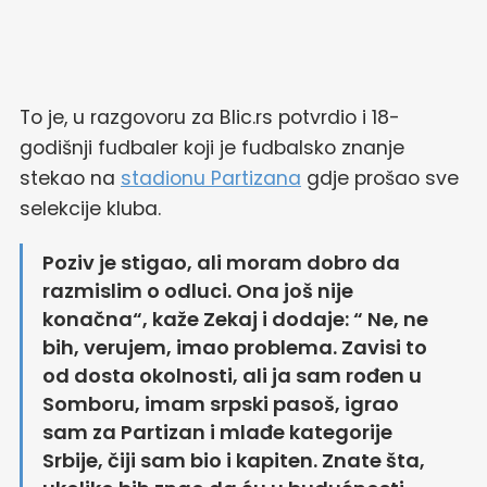
To je, u razgovoru za Blic.rs potvrdio i 18-
godišnji fudbaler koji je fudbalsko znanje
stekao na
stadionu Partizana
gdje prošao sve
selekcije kluba.
Poziv je stigao, ali moram dobro da
razmislim o odluci. Ona još nije
konačna“, kaže Zekaj i dodaje: “ Ne, ne
bih, verujem, imao problema. Zavisi to
od dosta okolnosti, ali ja sam rođen u
Somboru, imam srpski pasoš, igrao
sam za Partizan i mlađe kategorije
Srbije, čiji sam bio i kapiten. Znate šta,