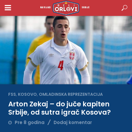
NAVIJACI
SRBIJE
FSS
,
KOSOVO
,
OMLADINSKA REPREZENTACIJA
Arton Zekaj – do juče kapiten
Srbije, od sutra igrač Kosova?
Pre 8 godina
Dodaj komentar