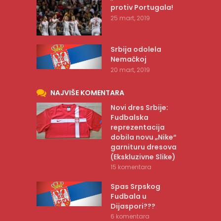
protiv Portugala!
25 mart, 2019
Srbija odolela
Nemačkoj
20 mart, 2019
NAJVIŠE KOMENTARA
Novi dres Srbije:
Fudbalska
reprezentacija
dobila novu „Nike“
garnituru dresova
(Ekskluzivne Slike)
15 komentara
Spas Srpskog
Fudbala u
Dijaspori???
6 komentara