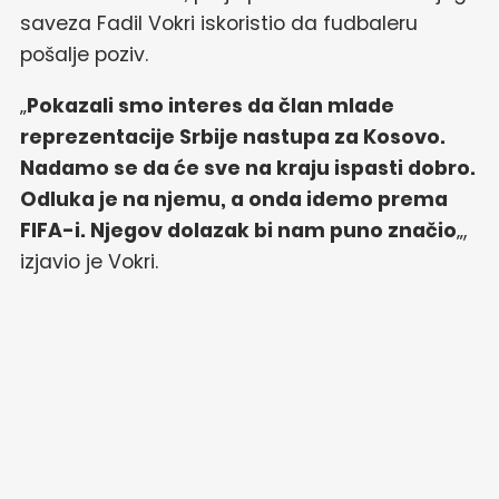
saveza Fadil Vokri iskoristio da fudbaleru
pošalje poziv.
„
Pokazali smo interes da član mlade
reprezentacije Srbije nastupa za Kosovo.
Nadamo se da će sve na kraju ispasti dobro.
Odluka je na njemu, a onda idemo prema
FIFA-i. Njegov dolazak bi nam puno značio
„,
izjavio je Vokri.