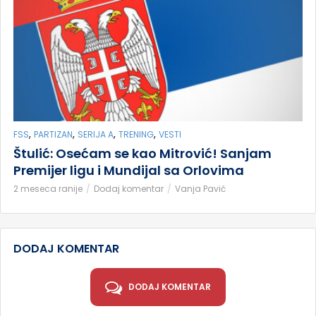
,
,
,
,
FSS
PARTIZAN
SERIJA A
TRENING
VESTI
Štulić: Osećam se kao Mitrović! Sanjam
Premijer ligu i Mundijal sa Orlovima
2 meseca ranije
Dodaj komentar
Vanja Pavić
DODAJ KOMENTAR
DODAJ KOMENTAR