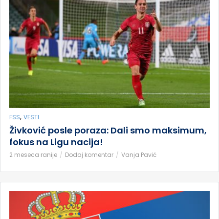
,
FSS
VESTI
Živković posle poraza: Dali smo maksimum,
fokus na Ligu nacija!
2 meseca ranije
Dodaj komentar
Vanja Pavić