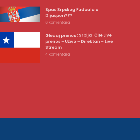
Spas Srpskog Fudbala u
Dijaspori???
6 komentara
: Srbija-Čile Live
Gledaj prenos
prenos – Uživo – Direktan – Live
Stream
4 komentara