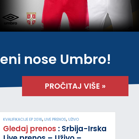
eseni nose Umbro!
PROČITAJ VIŠE »
,
,
KVALIFIKACIJE EP 2016
LIVE PRENOS
UŽIVO
Gledaj prenos
: Srbija-Irska
Live prenos – Uživo –