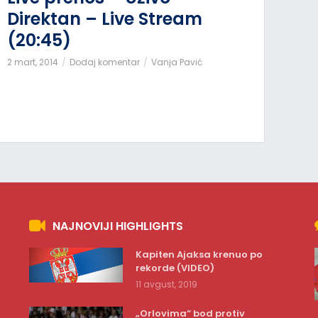
Direktan – Live Stream
(20:45)
2 mart, 2014
Dodaj komentar
Vanja Pavić
NAJNOVIJI HIGHLIGHTS
Kapiten Ajaksa krenuo po
rekorde (VIDEO)
11 avgust, 2019
„Orlovima“ bod protiv