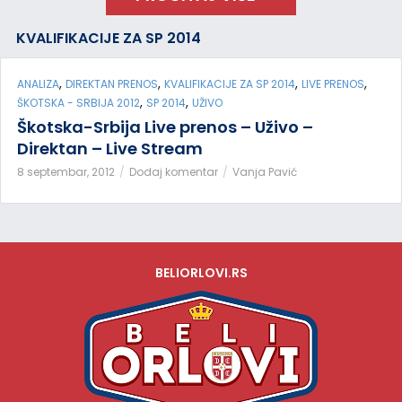
KVALIFIKACIJE ZA SP 2014
,
,
,
,
ANALIZA
DIREKTAN PRENOS
KVALIFIKACIJE ZA SP 2014
LIVE PRENOS
,
,
ŠKOTSKA - SRBIJA 2012
SP 2014
UŽIVO
Škotska-Srbija Live prenos – Uživo –
Direktan – Live Stream
8 septembar, 2012
Dodaj komentar
Vanja Pavić
BELIORLOVI.RS