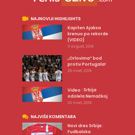
NAJNOVIJI HIGHLIGHTS
Kapiten Ajaksa
krenuo po rekorde
(VIDEO)
11 avgust, 2019
„Orlovima“ bod
protiv Portugala!
25 mart, 2019
: Srbija
Video
odolela Nemačkoj
20 mart, 2019
NAJVIŠE KOMENTARA
Novi dres Srbije:
Fudbalska