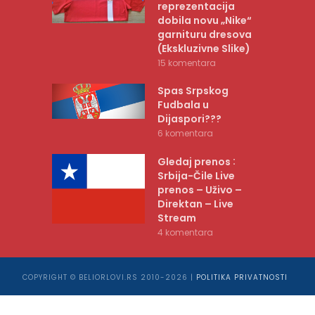
reprezentacija
dobila novu „Nike“
garnituru dresova
(Ekskluzivne Slike)
15 komentara
Spas Srpskog
Fudbala u
Dijaspori???
6 komentara
:
Gledaj prenos
Srbija-Čile Live
prenos – Uživo –
Direktan – Live
Stream
4 komentara
COPYRIGHT © BELIORLOVI.RS 2010-2026 |
POLITIKA PRIVATNOSTI