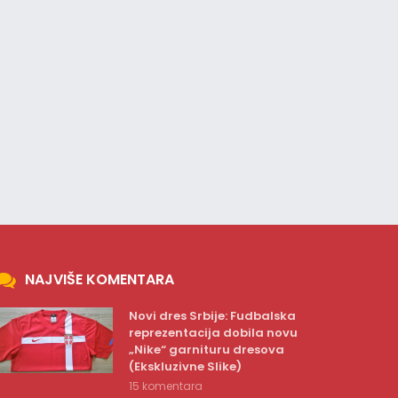
NAJVIŠE KOMENTARA
Novi dres Srbije: Fudbalska
reprezentacija dobila novu
„Nike“ garnituru dresova
(Ekskluzivne Slike)
15 komentara