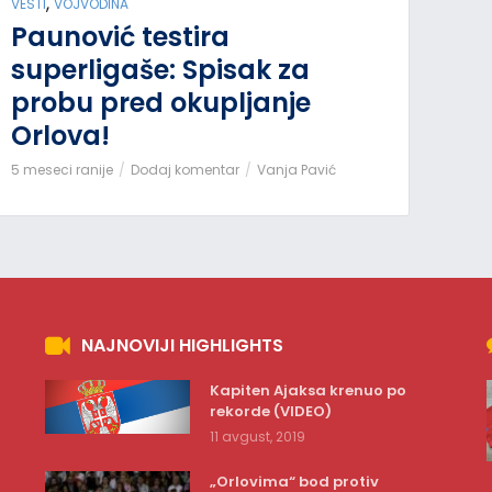
,
VESTI
VOJVODINA
Paunović testira
superligaše: Spisak za
probu pred okupljanje
Orlova!
5 meseci ranije
Dodaj komentar
Vanja Pavić
NAJNOVIJI HIGHLIGHTS
Kapiten Ajaksa krenuo po
rekorde (VIDEO)
11 avgust, 2019
„Orlovima“ bod protiv