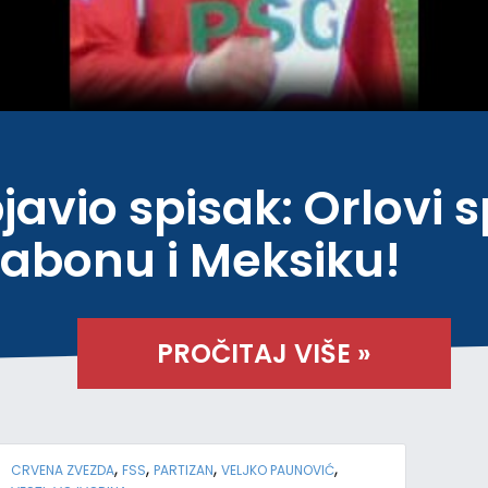
avio spisak: Orlovi 
sabonu i Meksiku!
PROČITAJ VIŠE »
,
,
,
,
CRVENA ZVEZDA
FSS
PARTIZAN
VELJKO PAUNOVIĆ