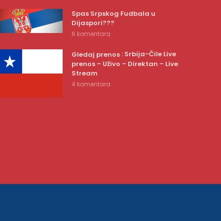
Spas Srpskog Fudbala u
Dijaspori???
6 komentara
: Srbija-Čile Live
Gledaj prenos
prenos – Uživo – Direktan – Live
Stream
4 komentara