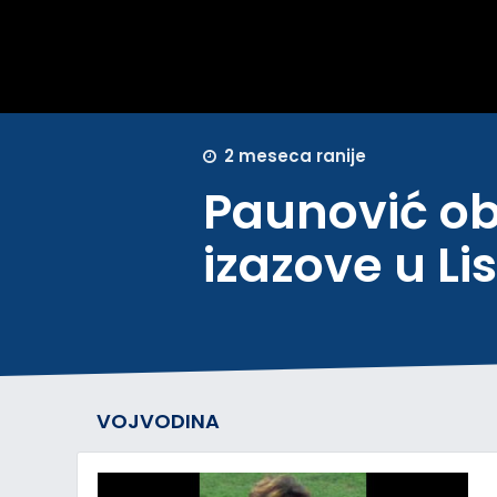
2 meseca ranije
Paunović obj
izazove u Li
VOJVODINA