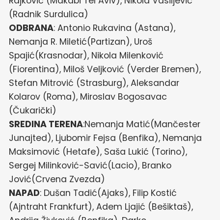
Rajković (Makabi Tel Aviv), Nikola Vasiljević
(Radnik Surdulica)
ODBRANA
: Antonio Rukavina (Astana),
Nemanja R. Miletić(Partizan), Uroš
Spajić(Krasnodar), Nikola Milenković
(Fiorentina), Miloš Veljković (Verder Bremen),
Stefan Mitrović (Strasburg), Aleksandar
Kolarov (Roma), Miroslav Bogosavac
(Čukarički)
SREDINA TERENA
:Nemanja Matić(Mančester
Junajted), Ljubomir Fejsa (Benfika), Nemanja
Maksimović (Hetafe), Saša Lukić (Torino),
Sergej Milinković-Savić(Lacio), Branko
Jović(Crvena Zvezda)
NAPAD
: Dušan Tadić(Ajaks), Filip Kostić
(Ajntraht Frankfurt), Adem Ljajić (Bešiktaš),