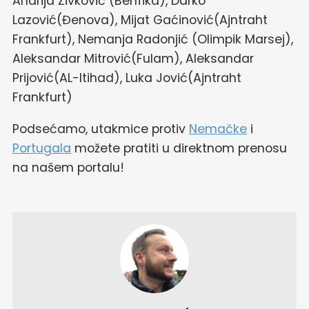
Andrija Živković (Benfika), Darko
Lazović(Đenova), Mijat Gaćinović(Ajntraht
Frankfurt), Nemanja Radonjić (Olimpik Marsej),
Aleksandar Mitrović(Fulam), Aleksandar
Prijović(AL-Itihad), Luka Jović(Ajntraht
Frankfurt)
Podsećamo, utakmice protiv
Nemačke
i
Portugala
možete pratiti u direktnom prenosu
na našem portalu!