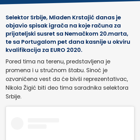
Selektor Srbije, Mladen Krstajić danas je
objavio spisak igrača na koje računa za
prijateljski susret sa Nemačkom 20.marta,
te sa Portugalom pet dana kasnije u okviru
kvalifikacija za EURO 2020.
Pored tima na terenu, predstavljena je
promena i u stručnom štabu. Sinoć je
ozvaničena vest da će bivši reprezentativac,
Nikola Žigić biti deo tima saradnika selektora
Srbije.