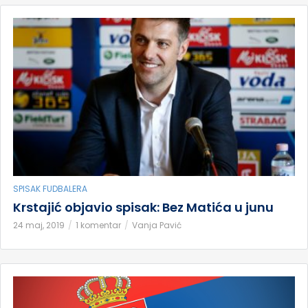
SPISAK FUDBALERA
Krstajić objavio spisak: Bez Matića u junu
24 maj, 2019
1 komentar
Vanja Pavić