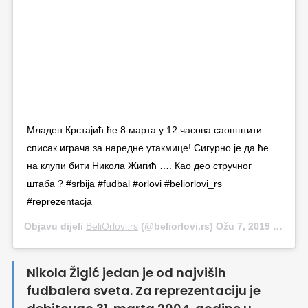
Младен Крстајић ће 8.марта у 12 часова саопштити
списак играча за наредне утакмице! Сигурно је да ће
на клупи бити Никола Жигић …. Као део стручног
штаба ? #srbija #fudbal #orlovi #beliorlovi_rs
#reprezentacja
Objavu dijeli
BeliOrlovi.rs
(@beliorlovi.rs)
Ožu 7, 2019 u 2:42 PST
Nikola Žigić jedan je od najviših
fudbalera sveta. Za reprezentaciju je