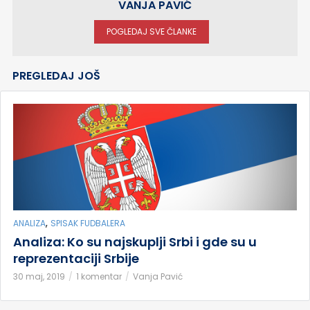
VANJA PAVIĆ
POGLEDAJ SVE ČLANKE
PREGLEDAJ JOŠ
,
ANALIZA
SPISAK FUDBALERA
Analiza: Ko su najskuplji Srbi i gde su u
reprezentaciji Srbije
30 maj, 2019
1 komentar
Vanja Pavić