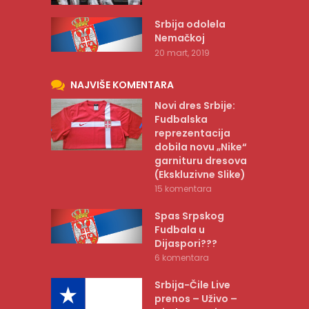
Srbija odolela
Nemačkoj
20 mart, 2019
NAJVIŠE KOMENTARA
Novi dres Srbije:
Fudbalska
reprezentacija
dobila novu „Nike“
garnituru dresova
(Ekskluzivne Slike)
15 komentara
Spas Srpskog
Fudbala u
Dijaspori???
6 komentara
Srbija-Čile Live
prenos – Uživo –