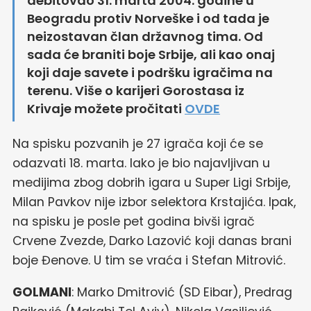
debitovao 31. marta 2004. godine u
Beogradu protiv Norveške i od tada je
neizostavan član državnog tima. Od
sada će braniti boje Srbije, ali kao onaj
koji daje savete i podršku igračima na
terenu. Više o karijeri Gorostasa iz
Krivaje možete pročitati
OVDE
Na spisku pozvanih je 27 igrača koji će se
odazvati 18. marta. Iako je bio najavljivan u
medijima zbog dobrih igara u Super Ligi Srbije,
Milan Pavkov nije izbor selektora Krstajića. Ipak,
na spisku je posle pet godina bivši igrač
Crvene Zvezde, Darko Lazović koji danas brani
boje Đenove. U tim se vraća i Stefan Mitrović.
GOLMANI
: Marko Dmitrović (SD Eibar), Predrag