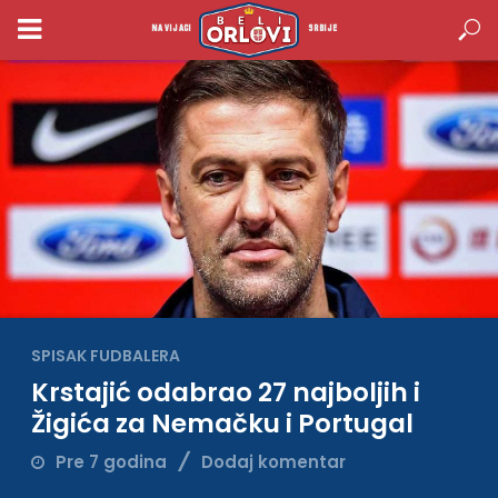
NAVIJACI
SRBIJE
SPISAK FUDBALERA
Krstajić odabrao 27 najboljih i
Žigića za Nemačku i Portugal
Pre 7 godina
Dodaj komentar