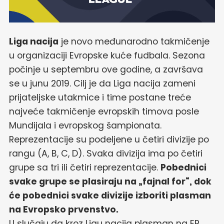
Liga nacija
je novo međunarodno takmičenje
u organizaciji Evropske kuće fudbala. Sezona
počinje u septembru ove godine, a završava
se u junu 2019. Cilj je da Liga nacija zameni
prijateljske utakmice i time postane treće
najveće takmičenje evropskih timova posle
Mundijala i evropskog šampionata.
Reprezentacije su podeljene u četiri divizije po
rangu (A, B, C, D). Svaka divizija ima po četiri
grupe sa tri ili četiri reprezentacije.
Pobednici
svake grupe se plasiraju na „fajnal for“, dok
će pobednici svake divizije izboriti plasman
na Evropsko prvenstvo.
U slučaju da kroz Ligu nacija plasman na EP