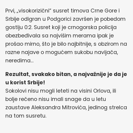
Prvi, „visokorizični“ susret timova Crne Gore i
Srbije odigran u Podgorici završen je pobedom
gostiju 0:2. Susret koji je crnogorska policija
obezbeđivala sa najvišim merama ipak je
prošao mirno, što je bilo najbitnije, s obzirom na
razne najave o mogućem sukobu navijača,
neredima…
Rezultat, svakako bitan, a najvažnije je da je
u korist Srbije!
Sokolovi nisu mogli leteti na visini Orlova, ili
bolje rečeno nisu imali snage da u letu
zaustave Aleksandra Mitrovića, jedinog strelca
na tom susretu.