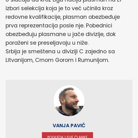
izbori selekcija koja je to već učinila kroz
redovne kvalifikacije, plasman obezbeđuje
prva reprezentacija posle nje. Pobednici
obezbeđuju plasmane u jače divizije, dok
poraženi se preseljavaju u niže.
Srbija je smeštena u diviziji C zajedno sa
Litvanijom, Crnom Gorom i Rumunijom.
VANJA PAVIĆ
POGLEDAJ SVE ČLANKE