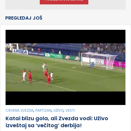
PREGLEDAJ JOŠ
,
,
,
CRVENA ZVEZDA
PARTIZAN
UŽIVO
VESTI
Katai blizu gola, ali Zvezda vodi: Uživo
izveštaj sa ‘večitog’ derbija!