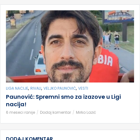
,
,
,
LIGA NACIJE
RIVALI
VELJKO PAUNOVIĆ
VESTI
Paunović: Spremni smo za izazove u Ligi
nacija!
6 meseci ranije
Dodaj komentar
Mirko Lazić
DODAJ KOMENTAR