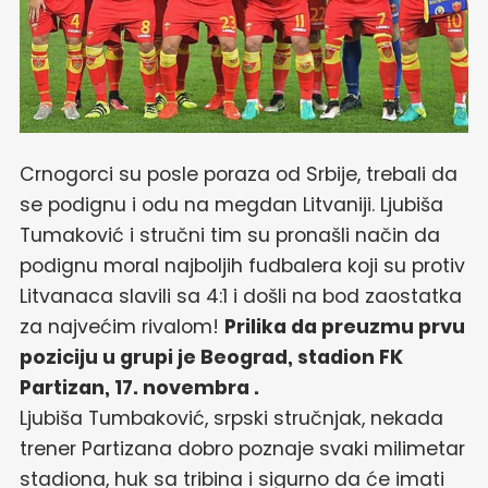
Crnogorci su posle poraza od Srbije, trebali da
se podignu i odu na megdan Litvaniji. Ljubiša
Tumaković i stručni tim su pronašli način da
podignu moral najboljih fudbalera koji su protiv
Litvanaca slavili sa 4:1 i došli na bod zaostatka
za najvećim rivalom!
Prilika da preuzmu prvu
poziciju u grupi je Beograd, stadion FK
Partizan, 17. novembra .
Ljubiša Tumbaković, srpski stručnjak, nekada
trener Partizana dobro poznaje svaki milimetar
stadiona, huk sa tribina i sigurno da će imati