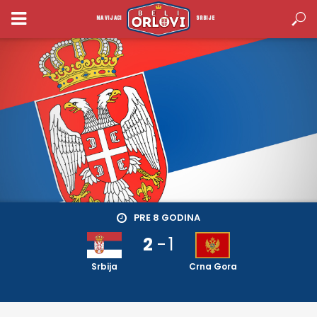
NAVIJACI
SRBIJE
PRE 8 GODINA
2
-
1
Srbija
Crna Gora