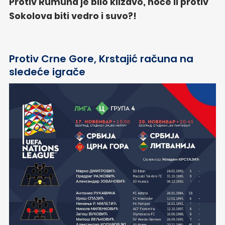
Protiv Rumuna je bilo klizavo, hoće li protiv
Sokolova biti vedro i suvo?!
Protiv Crne Gore, Krstajić računa na
sledeće igrače