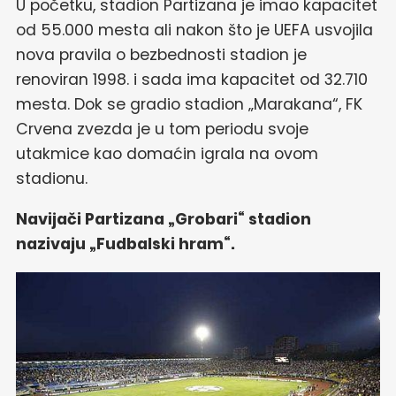
U početku, stadion Partizana je imao kapacitet
od 55.000 mesta ali nakon što je UEFA usvojila
nova pravila o bezbednosti stadion je
renoviran 1998. i sada ima kapacitet od 32.710
mesta. Dok se gradio stadion „Marakana“, FK
Crvena zvezda je u tom periodu svoje
utakmice kao domaćin igrala na ovom
stadionu.
Navijači Partizana „Grobari“ stadion
nazivaju „Fudbalski hram“.