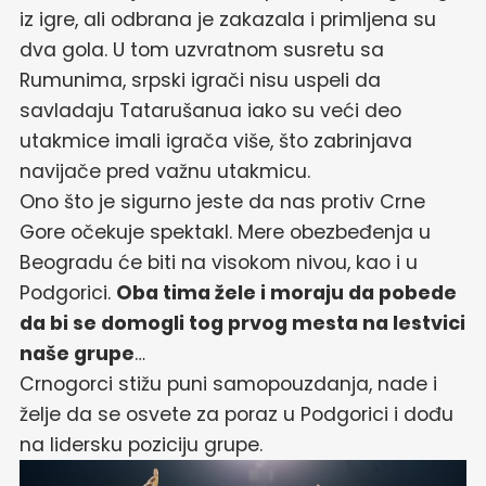
iz igre, ali odbrana je zakazala i primljena su
dva gola. U tom uzvratnom susretu sa
Rumunima, srpski igrači nisu uspeli da
savladaju Tatarušanua iako su veći deo
utakmice imali igrača više, što zabrinjava
navijače pred važnu utakmicu.
Ono što je sigurno jeste da nas protiv Crne
Gore očekuje spektakl. Mere obezbeđenja u
Beogradu će biti na visokom nivou, kao i u
Podgorici.
Oba tima žele i moraju da pobede
da bi se domogli tog prvog mesta na lestvici
naše grupe
…
Crnogorci stižu puni samopouzdanja, nade i
želje da se osvete za poraz u Podgorici i dođu
na lidersku poziciju grupe.