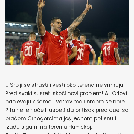
U Srbiji se strasti i vesti oko terena ne smiruju.
Pred svaki susret iskoči novi problem! Ali Orlovi
odolevaju kišama i vetrovima i hrabro se bore.
Pitanje je hoće li uspeti da pritisak pred duel sa
braćom Crnogorcima još jednom potisnu i
izađu sigurni na teren u Humskoj.