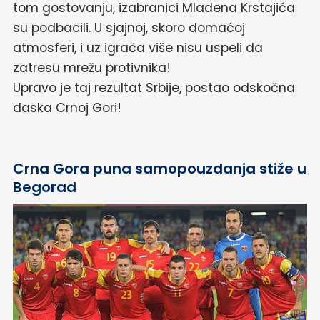
tom gostovanju, izabranici Mladena Krstajića
su podbacili. U sjajnoj, skoro domaćoj
atmosferi, i uz igrača više nisu uspeli da
zatresu mrežu protivnika!
Upravo je taj rezultat Srbije, postao odskočna
daska Crnoj Gori!
Crna Gora puna samopouzdanja stiže u
Begorad