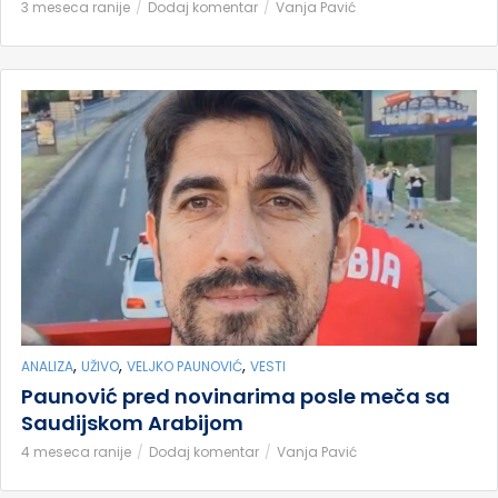
3 meseca ranije
Dodaj komentar
Vanja Pavić
,
,
,
ANALIZA
UŽIVO
VELJKO PAUNOVIĆ
VESTI
Paunović pred novinarima posle meča sa
Saudijskom Arabijom
4 meseca ranije
Dodaj komentar
Vanja Pavić