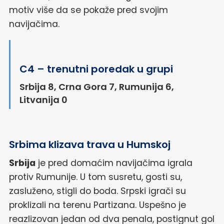
motiv više da se pokaže pred svojim
navijačima.
C4 – trenutni poredak u grupi
Srbija 8, Crna Gora 7, Rumunija 6,
Litvanija 0
Srbima klizava trava u Humskoj
Srbija
je pred domaćim navijačima igrala
protiv Rumunije. U tom susretu, gosti su,
zasluženo, stigli do boda. Srpski igrači su
proklizali na terenu Partizana. Uspešno je
reazlizovan jedan od dva penala, postignut gol