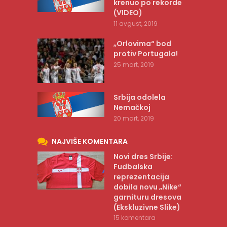
krenuo po rekorde
(VIDEO)
11 avgust, 2019
„Orlovima“ bod
protiv Portugala!
25 mart, 2019
Srbija odolela
Nemačkoj
20 mart, 2019
NAJVIŠE KOMENTARA
Novi dres Srbije:
Fudbalska
reprezentacija
dobila novu „Nike“
garnituru dresova
(Ekskluzivne Slike)
15 komentara