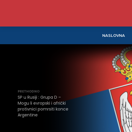
NASLOVNA
PRETHODNO
SP u Rusiji
: Grupa D –
Mogu li evropski i afrički
protivnici pomrsiti konce
Argentine