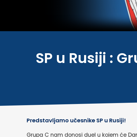
SP u Rusiji
: G
Predstavljamo učesnike SP u Rusiji!
Grupa C nam donosi duel u kojem će Dans