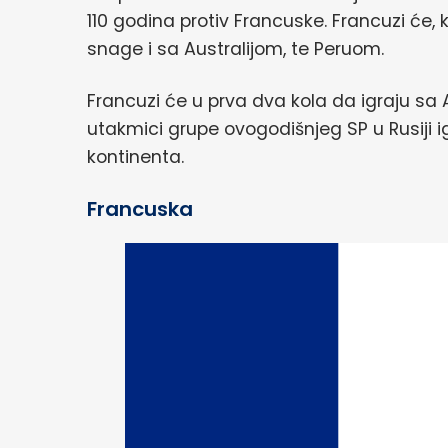
110 godina protiv Francuske. Francuzi će, k
snage i sa Australijom, te Peruom.
Francuzi će u prva dva kola da igraju sa 
utakmici grupe ovogodišnjeg SP u Rusiji i
kontinenta.
Francuska