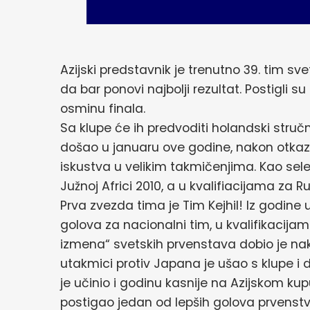
Azijski predstavnik je trenutno 39. tim s
da bar ponovi najbolji rezultat. Postigli 
osminu finala.
Sa klupe će ih predvoditi holandski stručnj
došao u januaru ove godine, nakon otkaz
iskustva u velikim takmičenjima. Kao selek
Južnoj Africi 2010, a u kvalifiacijama za R
Prva zvezda tima je Tim Kejhil! Iz godine u
golova za nacionalni tim, u kvalifikacijama
izmena“ svetskih prvenstava dobio je na
utakmici protiv Japana je ušao s klupe i 
je učinio i godinu kasnije na Azijskom ku
postigao jedan od lepših golova prvenstv