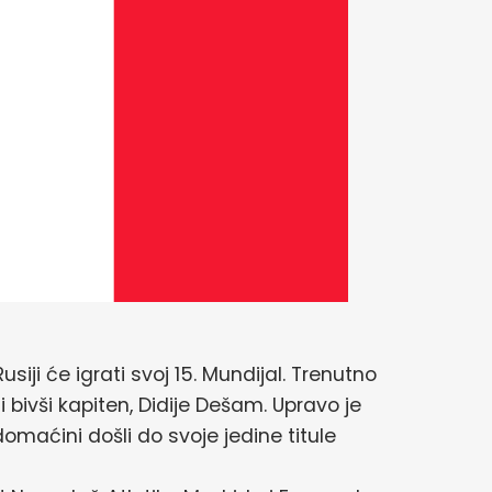
usiji će igrati svoj 15. Mundijal. Trenutno
i bivši kapiten, Didije Dešam. Upravo je
maćini došli do svoje jedine titule