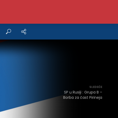
SLEDEĆE
SP u Rusiji
: Grupa B –
Borba za čast Pirineja