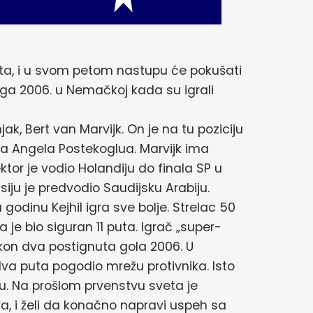
veta, i u svom petom nastupu će pokušati
su ga 2006. u Nemačkoj kada su igrali
ak, Bert van Marvijk. On je na tu poziciju
a Angela Postekoglua. Marvijk ima
tor je vodio Holandiju do finala SP u
usiju je predvodio Saudijsku Arabiju.
 godinu Kejhil igra sve bolje. Strelac 50
 je bio siguran 11 puta. Igrač „super-
kon dva postignuta gola 2006. U
dva puta pogodio mrežu protivnika. Isto
pu. Na prošlom prvenstvu sveta je
a, i želi da konačno napravi uspeh sa