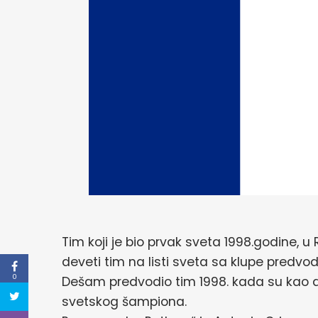
Tim koji je bio prvak sveta 1998.godine, u R
deveti tim na listi sveta sa klupe predvod
0
Dešam predvodio tim 1998. kada su kao do
svetskog šampiona.