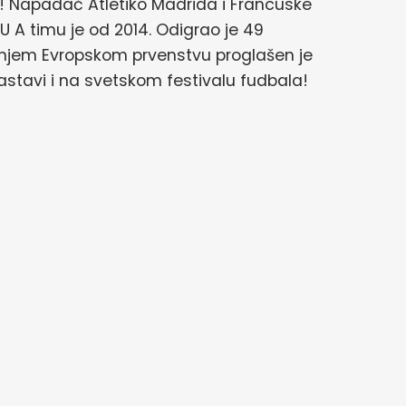
n! Napadač Atletiko Madrida i Francuske
U A timu je od 2014. Odigrao je 49
dnjem Evropskom prvenstvu proglašen je
 nastavi i na svetskom festivalu fudbala!