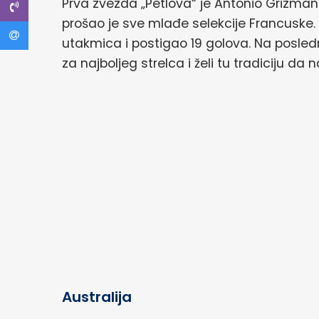
Prva zvezda „Petlova“ je Antonio Grizma
prošao je sve mlađe selekcije Francuske. 
utakmica i postigao 19 golova. Na posle
za najboljeg strelca i želi tu tradiciju da
Australija