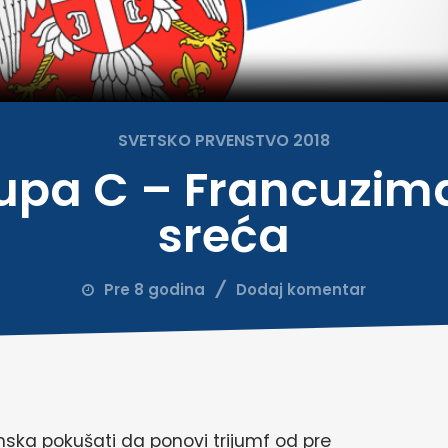
SVETSKO PRVENSTVO 2018
rupa C – Francuzim
sreća
Pre 8 godina
Dodaj komentar
ka pokušati da ponovi trijumf od pre