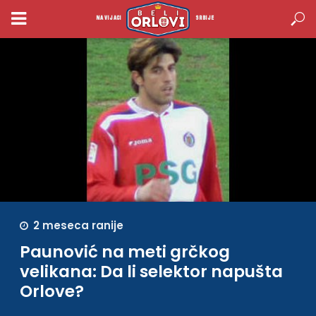
NAVIJACI
SRBIJE
2 meseca ranije
Paunović na meti grčkog
velikana: Da li selektor napušta
Orlove?