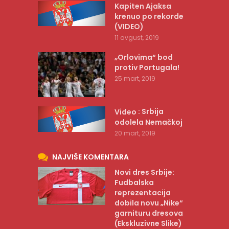
Kapiten Ajaksa
krenuo po rekorde
(VIDEO)
11 avgust, 2019
„Orlovima“ bod
protiv Portugala!
25 mart, 2019
: Srbija
Video
odolela Nemačkoj
20 mart, 2019
NAJVIŠE KOMENTARA
Novi dres Srbije:
Fudbalska
reprezentacija
dobila novu „Nike“
garnituru dresova
(Ekskluzivne Slike)