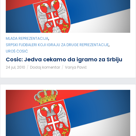
,
MLADA REPREZENTACIJA
,
SRPSKI FUDBALERI KOJI IGRAJU ZA DRUGE REPREZENTACIJE
UROŠ ĆOSIĆ
Cosic: Jedva cekamo da igramo za Srbiju
24 jul, 2010
Dodaj komentar
Vanja Pavić