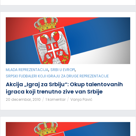
,
,
MLADA REPREZENTACIJA
SRBI U EVROPI
SRPSKI FUDBALERI KOJI IGRAJU ZA DRUGE REPREZENTACIJE
Akcija „Igraj za Srbiju“: Okup talentovanih
igraca koji trenutno zive van Srbije
20 decembar, 2010
1 komentar
Vanja Pavić