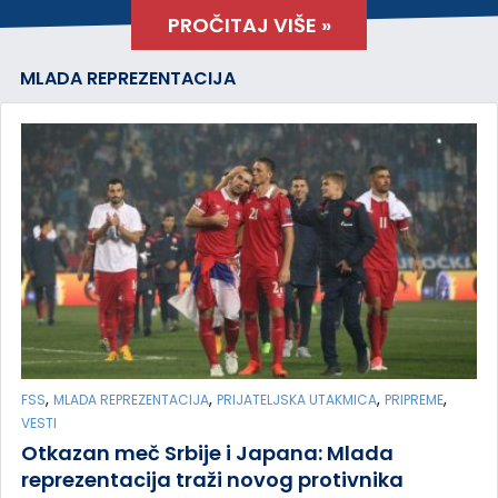
PROČITAJ VIŠE »
MLADA REPREZENTACIJA
,
,
,
,
FSS
MLADA REPREZENTACIJA
PRIJATELJSKA UTAKMICA
PRIPREME
VESTI
Otkazan meč Srbije i Japana: Mlada
reprezentacija traži novog protivnika