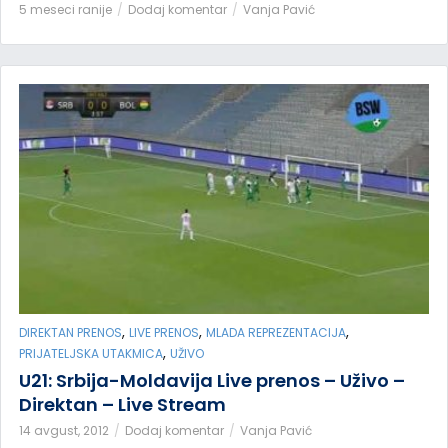
5 meseci ranije
Dodaj komentar
Vanja Pavić
,
,
,
DIREKTAN PRENOS
LIVE PRENOS
MLADA REPREZENTACIJA
,
PRIJATELJSKA UTAKMICA
UŽIVO
U21: Srbija-Moldavija Live prenos – Uživo –
Direktan – Live Stream
14 avgust, 2012
Dodaj komentar
Vanja Pavić