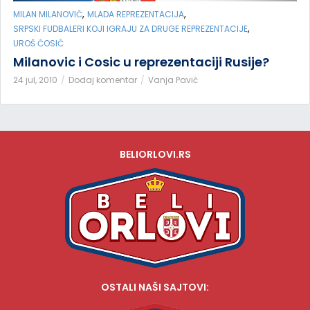
,
,
MILAN MILANOVIĆ
MLADA REPREZENTACIJA
,
SRPSKI FUDBALERI KOJI IGRAJU ZA DRUGE REPREZENTACIJE
UROŠ ĆOSIĆ
Milanovic i Cosic u reprezentaciji Rusije?
24 jul, 2010
Dodaj komentar
Vanja Pavić
BELIORLOVI.RS
OSTALI NAŠI SAJTOVI: