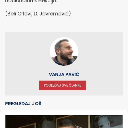
nacionalnu selekciju.
(Beli Orlovi, D. Jevremović)
VANJA PAVIĆ
POGLEDAJ SVE ČLANKE
PREGLEDAJ JOŠ