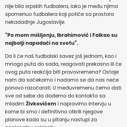
nije bila srpskih fudbalera, iako je među njima
spomenuo fudbalera koji potiče sa prostora
nekadađnje Jugoslavije.
“Po mom mišljenju, Ibrahimović i Falkao su
najbolji napadači na svetu”.
Da li će naš fudbalski savez još jednom, kao i
mnogo puta do sada, reagovati prekasno ili će
ovog puta reakcija biti pravovremena? Ostaje
nam da sačekamo i nadamo se da nas neće
ponovo razočarati. U međuvremenu ćemo dati
sve od sebe da dođemo do kontakta sa
mladim
Živkovićem
i napravimo intervju u
kome bi smo i definitivno otkrili njegove
planove kada su u pitanju nastupi za