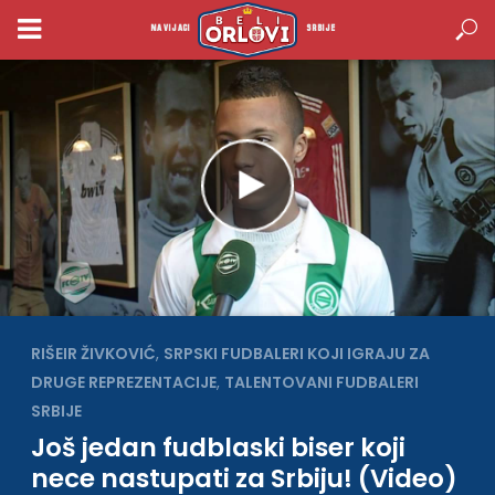
NAVIJACI
SRBIJE
RIŠEIR ŽIVKOVIĆ
,
SRPSKI FUDBALERI KOJI IGRAJU ZA
DRUGE REPREZENTACIJE
,
TALENTOVANI FUDBALERI
SRBIJE
Još jedan fudblaski biser koji
nece nastupati za Srbiju! (Video)