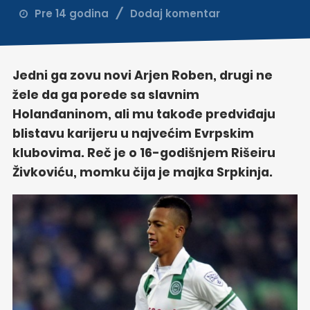
Pre 14 godina
Dodaj komentar
Jedni ga zovu novi Arjen Roben, drugi ne
žele da ga porede sa slavnim
Holanđaninom, ali mu takođe predviđaju
blistavu karijeru u najvećim Evrpskim
klubovima. Reč je o 16-godišnjem Rišeiru
Živkoviću, momku čija je majka Srpkinja.