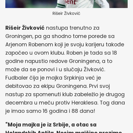
Rišeir Živković
Rišeir Živković
nastupa trenutno za
Groningen, pa ga shodno tome porede sa
Arjenom Robenom koji je svoju karijeru takođe
započeo u ovom klubu. Roben je tada sa 18
godine napustio redove Groningena, a to
može da se ponovi i u slučaju Živković.
Fudbaler čija je majka Srpkinja već je
debitovao za ekipu Groningena. Prvi svoj
nastup za spomenuti klub zabeležio je drugog
decembra u meču protiv Heraklesa. Tog dana
je imao samo 16 godina i 88 dana!
“Moja majka je iz Srbije, a otac sa