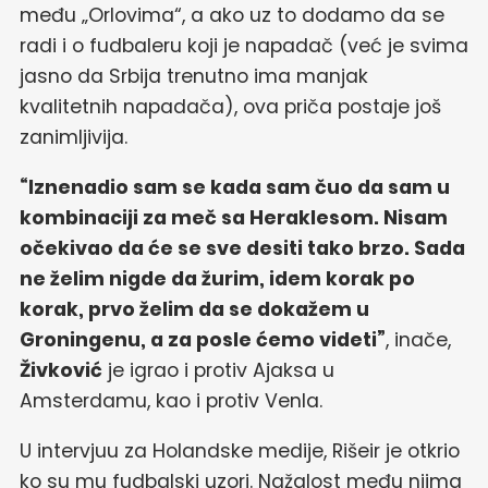
među „Orlovima“, a ako uz to dodamo da se
radi i o fudbaleru koji je napadač (već je svima
jasno da Srbija trenutno ima manjak
kvalitetnih napadača), ova priča postaje još
zanimljivija.
“Iznenadio sam se kada sam čuo da sam u
kombinaciji za meč sa Heraklesom. Nisam
očekivao da će se sve desiti tako brzo. Sada
ne želim nigde da žurim, idem korak po
korak, prvo želim da se dokažem u
Groningenu, a za posle ćemo videti”
, inače,
Živković
je igrao i protiv Ajaksa u
Amsterdamu, kao i protiv Venla.
U intervjuu za Holandske medije, Rišeir je otkrio
ko su mu fudbalski uzori. Nažalost među njima