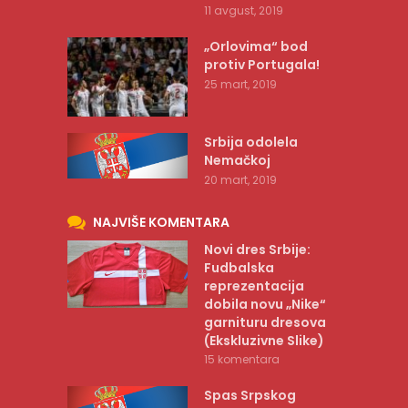
11 avgust, 2019
„Orlovima“ bod
protiv Portugala!
25 mart, 2019
Srbija odolela
Nemačkoj
20 mart, 2019
NAJVIŠE KOMENTARA
Novi dres Srbije:
Fudbalska
reprezentacija
dobila novu „Nike“
garnituru dresova
(Ekskluzivne Slike)
15 komentara
Spas Srpskog