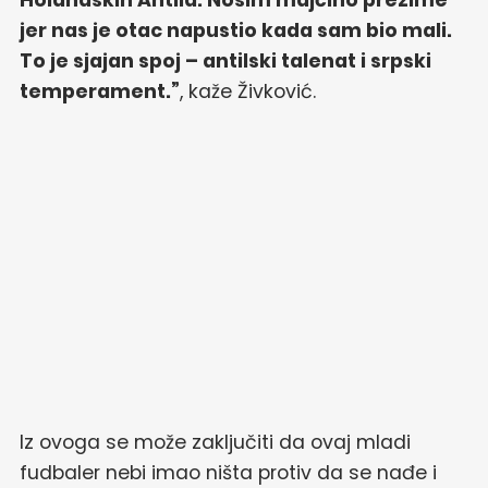
Holandskih Antila. Nosim majčino prezime
jer nas je otac napustio kada sam bio mali.
To je sjajan spoj – antilski talenat i srpski
temperament.”
, kaže Živković.
Iz ovoga se može zaključiti da ovaj mladi
fudbaler nebi imao ništa protiv da se nađe i