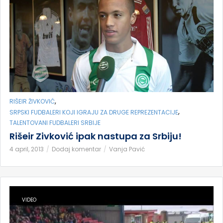
,
RIŠEIR ŽIVKOVIĆ
,
SRPSKI FUDBALERI KOJI IGRAJU ZA DRUGE REPREZENTACIJE
TALENTOVANI FUDBALERI SRBIJE
Rišeir Zivković ipak nastupa za Srbiju!
4 april, 2013
Dodaj komentar
Vanja Pavić
VIDEO