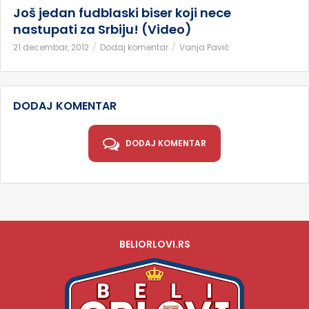
Još jedan fudblaski biser koji nece
nastupati za Srbiju! (Video)
21 decembar, 2012
Dodaj komentar
Vanja Pavić
DODAJ KOMENTAR
DODAJ KOMENTAR
BELIORLOVI.RS