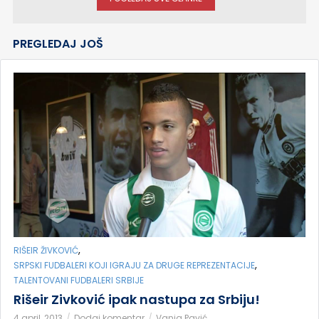
PREGLEDAJ JOŠ
,
RIŠEIR ŽIVKOVIĆ
,
SRPSKI FUDBALERI KOJI IGRAJU ZA DRUGE REPREZENTACIJE
TALENTOVANI FUDBALERI SRBIJE
Rišeir Zivković ipak nastupa za Srbiju!
4 april, 2013
Dodaj komentar
Vanja Pavić