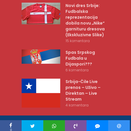
Novi dres Srbije:
Fudbalska
reprezentacija
dobila novu „Nike“
garnituru dresova
(Ekskluzivne Slike)
15 komentara
Spas Srpskog
Fudbala u
Dijaspori???
6 komentara
Srbija-Čile Live
prenos – Uživo –
Direktan – Live
Stream
4 komentara
COPYRIGHT © BELIORLOVI.RS 2010-2026 |
POLITIKA PRIVATNOSTI
0