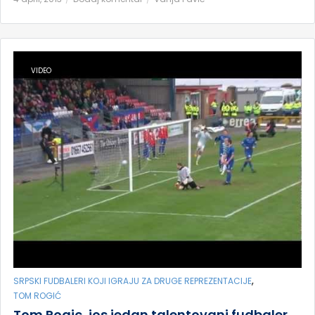
VIDEO
,
SRPSKI FUDBALERI KOJI IGRAJU ZA DRUGE REPREZENTACIJE
TOM ROGIĆ
Tom Rogic, jos jedan talentovani fudbaler