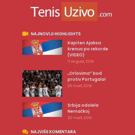
NAJNOVIJI HIGHLIGHTS
Kapiten Ajaksa
krenuo po rekorde
(VIDEO)
11 avgust, 2019
„Orlovima“ bod
protiv Portugala!
25 mart, 2019
Srbija odolela
Nemačkoj
20 mart, 2019
NAJVIŠE KOMENTARA