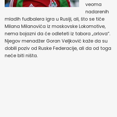
veoma
nadarenih
mladih fudbalera igra u Rusiji, ali, što se tiče
Milana Milanovića iz moskovske Lokomotive,
nema bojazni da će odleteti iz tabora „orlova“.
Njegov menadžer Goran Veljković kaže da su
dobili poziv od Ruske Federacije, ali da od toga
neće biti ništa.