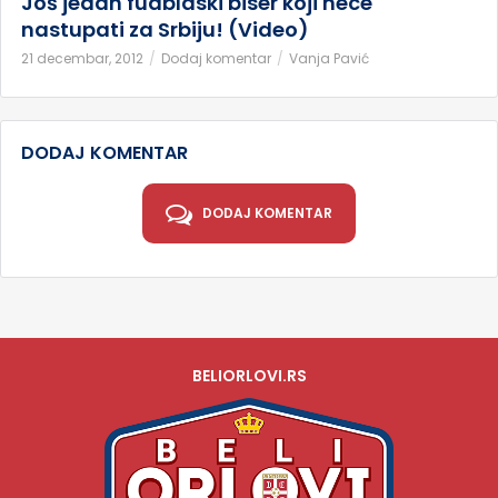
Još jedan fudblaski biser koji nece
nastupati za Srbiju! (Video)
21 decembar, 2012
Dodaj komentar
Vanja Pavić
DODAJ KOMENTAR
DODAJ KOMENTAR
BELIORLOVI.RS