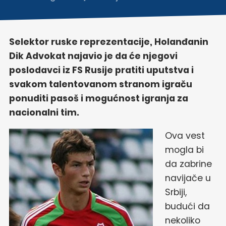
Selektor ruske reprezentacije, Holanđanin
Dik Advokat najavio je da će njegovi
poslodavci iz FS Rusije pratiti uputstva i
svakom talentovanom stranom igraču
ponuditi pasoš i mogućnost igranja za
nacionalni tim.
Ova vest
mogla bi
da zabrine
navijače u
Srbiji,
budući da
nekoliko