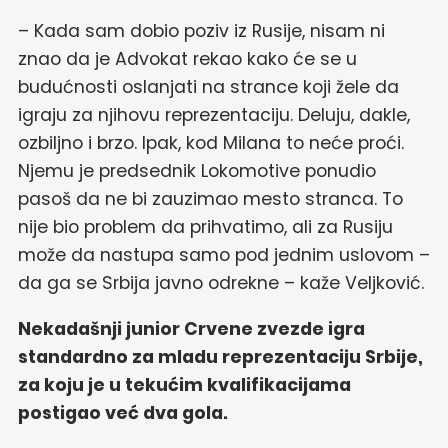
– Kada sam dobio poziv iz Rusije, nisam ni
znao da je Advokat rekao kako će se u
budućnosti oslanjati na strance koji žele da
igraju za njihovu reprezentaciju. Deluju, dakle,
ozbiljno i brzo. Ipak, kod Milana to neće proći.
Njemu je predsednik Lokomotive ponudio
pasoš da ne bi zauzimao mesto stranca. To
nije bio problem da prihvatimo, ali za Rusiju
može da nastupa samo pod jednim uslovom –
da ga se Srbija javno odrekne – kaže Veljković.
Nekadašnji junior Crvene zvezde igra
standardno za mladu reprezentaciju Srbije,
za koju je u tekućim kvalifikacijama
postigao već dva gola.