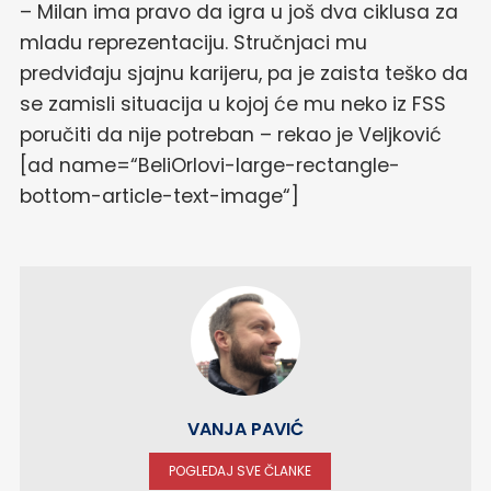
– Milan ima pravo da igra u još dva ciklusa za
mladu reprezentaciju. Stručnjaci mu
predviđaju sjajnu karijeru, pa je zaista teško da
se zamisli situacija u kojoj će mu neko iz FSS
poručiti da nije potreban – rekao je Veljković
[ad name=“BeliOrlovi-large-rectangle-
bottom-article-text-image“]
VANJA PAVIĆ
POGLEDAJ SVE ČLANKE