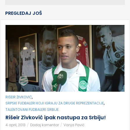
PREGLEDAJ JOŠ
,
RIŠEIR ŽIVKOVIĆ
,
SRPSKI FUDBALERI KOJI IGRAJU ZA DRUGE REPREZENTACIJE
TALENTOVANI FUDBALERI SRBIJE
Rišeir Zivković ipak nastupa za Srbiju!
4 april, 2013
Dodaj komentar
Vanja Pavić