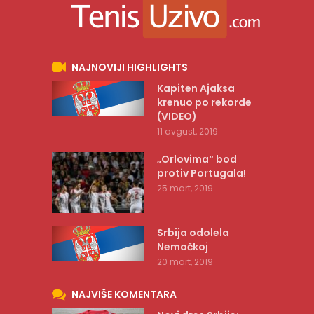
NAJNOVIJI HIGHLIGHTS
Kapiten Ajaksa
krenuo po rekorde
(VIDEO)
11 avgust, 2019
„Orlovima“ bod
protiv Portugala!
25 mart, 2019
Srbija odolela
Nemačkoj
20 mart, 2019
NAJVIŠE KOMENTARA