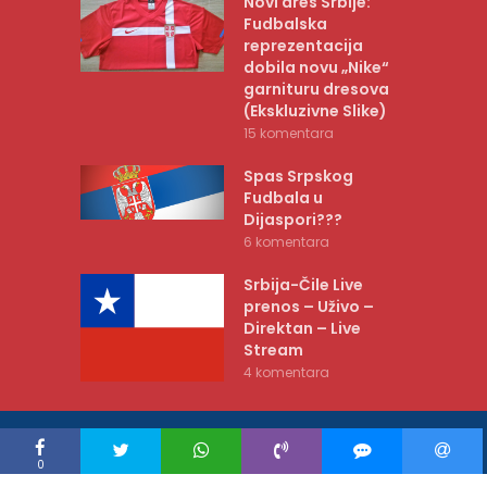
Novi dres Srbije:
Fudbalska
reprezentacija
dobila novu „Nike“
garnituru dresova
(Ekskluzivne Slike)
15 komentara
Spas Srpskog
Fudbala u
Dijaspori???
6 komentara
Srbija-Čile Live
prenos – Uživo –
Direktan – Live
Stream
4 komentara
COPYRIGHT © BELIORLOVI.RS 2010-2026 |
POLITIKA PRIVATNOSTI
0